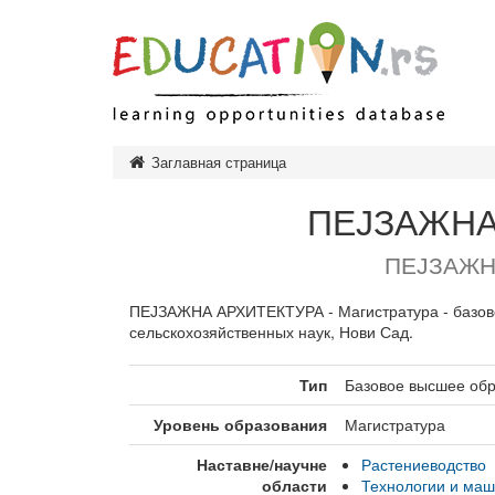
Дошк
Заглавная страница
Нача
ПЕЈЗАЖНА
Сред
Тип
ПЕЈЗАЖН
Высш
Тип
ПЕЈЗАЖНА АРХИТЕКТУРА - Магистратура - базово
Тип
сельскохозяйственных наук, Нови Сад.
зав
Тип
Базовое высшее об
Обра
Уровень образования
Магистратура
Наставне/научне
Растениеводство
области
Технологии и ма