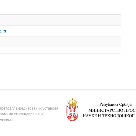
c.rs
 претрагу акредитованих установа
ограмима стипендирања и
омовима.