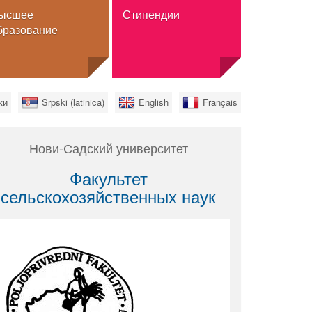
ысшее
Стипендии
бразование
Стипендии
ки
Srpski (latinica)
English
Français
Обмен
Полное высшее образование
Нови-Садский университет
а
Для граждан Сербии
Факультет
льного
сельскохозяйственных наук
нное высшее
 высшее