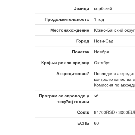
Језици
сербский
Продолжительность
1 год
Местонахождение
Южно-Бачский округ
Город
Нови-Сад
Почетак
Ноября
Крајњи рок за пријаву
Октября
Аккредитован?
Последняя аккредит
контролю качества 
Комиссия по аккреди
Програм се спроводи у
текућој години
Costs
84700RSD / 3000EUR
ЕСПБ
60