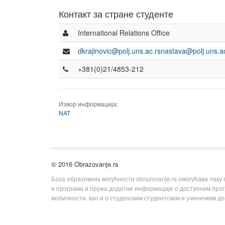
Контакт за стране студенте
International Relations Office
dkrajinovic@polj.uns.ac.rsnastava@polj.uns.a
+381(0)21/4853-212
Извор информација:
NAT
© 2016 Obrazovanje.rs
База образовних могућности obrazovanje.rs омогућава лаку
и програма и пружа додатне информације о доступним пр
мобилности, као и о студенским студентским и ученичким д