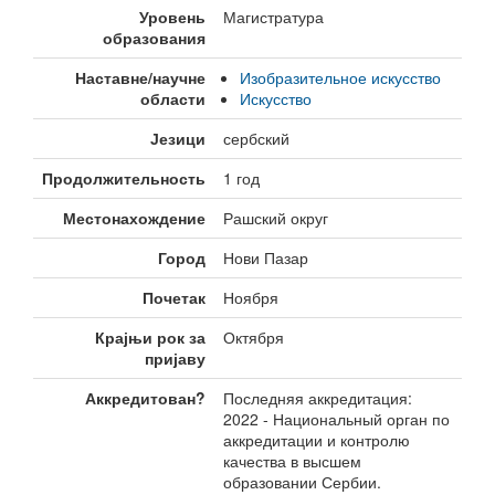
Уровень
Магистратура
образования
Наставне/научне
Изобразительное искусство
области
Искусство
Језици
сербский
Продолжительность
1 год
Местонахождение
Рашский округ
Город
Нови Пазар
Почетак
Ноября
Крајњи рок за
Октября
пријаву
Аккредитован?
Последняя аккредитация:
2022 - Национальный орган по
аккредитации и контролю
качества в высшем
образовании Сербии.