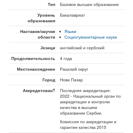
Тип
Базовое высшее образование
Уровень
Бакалавриат
образования
Наставне/научне
Языки
области
Социогуманитарные науки
Језици
английский и сербский
Продолжительность
4 года
Местонахождение
Рашский округ
Город
Нови Пазар
Аккредитован?
Последняя аккредитация:
2022 - Национальный орган по
аккредитации и контролю
качества в высшем
образовании Сербии.
Комиссия по аккредитации и
гарантии качества 2015