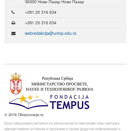
36300 Нови Пазар Нови Пазар
+381 20 316 634
+381 20 316 634
webredakcija@uninp.edu.rs
© 2016 Obrazovanje.rs
База образовних могућности obrazovanje.rs омогућава лаку претрагу
акредитованих установа и програма и пружа додатне информације о