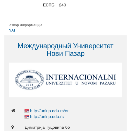
ЕСПБ
240
Извор информација:
NAT
Международный Университет
Нови Пазар
http://uninp.edu.rs/en
http://uninp.edu.rs
Димитрија Туцовића бб