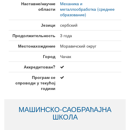
Наставне/научне
Механика и
области
металлообработка (среднее
образование)
Језици
сербский
Продолжительность
3 года
Местонахождение
Моравичский округ
Город
Чачак
Аккредитован?
Програм се
спроводи у текућој
години
МАШИНСКО-САОБРАћАЈНА
ШКОЛА