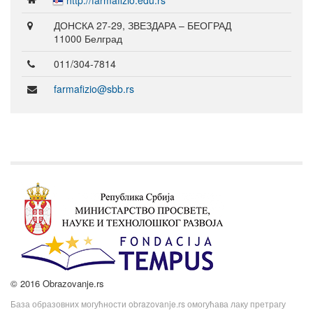
http://farmafizio.edu.rs
ДОНСКА 27-29, ЗВЕЗДАРА – БЕОГРАД
11000 Белград
011/304-7814
farmafizio@sbb.rs
© 2016 Obrazovanje.rs
База образовних могућности obrazovanje.rs омогућава лаку претрагу