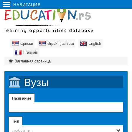
НАВИГАЦИЯ
Српски
Srpski (latinica)
English
Français
Заглавная страница
Вузы
Название
Тип
любой тип