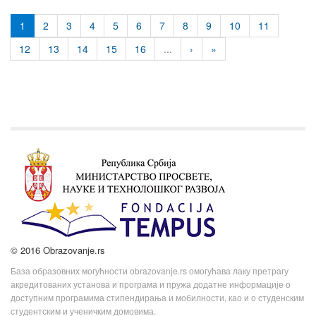
1
2
3
4
5
6
7
8
9
10
11
12
13
14
15
16
...
›
»
© 2016 Obrazovanje.rs
База образовних могућности obrazovanje.rs омогућава лаку претрагу
акредитованих установа и програма и пружа додатне информације о
доступним програмима стипендирања и мобилности, као и о студенским
студентским и ученичким домовима.