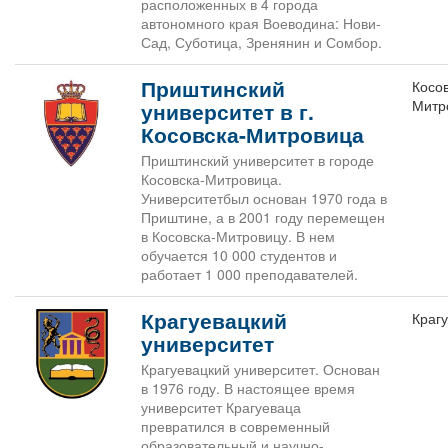
расположенных в 4 города
автономного края Воеводина: Нови-
Сад, Суботица, Зренянин и Сомбор.
Приштинский
Косо
Митр
университет в г.
Косовска-Митровица
Приштинский университет в городе
Косовска-Митровица.
Университетбыл основан 1970 года в
Приштине, а в 2001 году перемещен
в Косовска-Митровицу. В нем
обучается 10 000 студентов и
работает 1 000 преподавателей.
Крагуевацкий
Краг
университет
Крагуевацкий университет. Основан
в 1976 году. В настоящее время
университет Крагуеваца
превратился в современный
образовательный и научно-