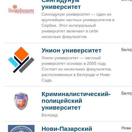
университет
Сингидунум университет — один из
крупнейших частных университетов в
Сербии. Этот интегральный
университет включает в себя
несколько факультетов.
Унион университет
Белг
Унион университет — частный
университет основан в 2005 году.
Состоит из нескольких факультетов,
расположенных в Белграде и Нови-
Саде.
Криминалистический-
Белг
полицейский
университет
Белград
Нови-Пазарский
Нови