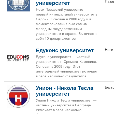
Паза
университет
Нови-Пазарский университет —
первый интегральный университет в
Сербии. Основан в 2006 году и в
момент основания был самым
молодым государственным
университетом в стране. Включает в
себя 10 департаментов.
Едуконс университет
Нови
Едуконс университет — частный
университет в г. Сремска-Каменица.
Основан в 2008 году. Этот
интегральный университет включает
в себя несколько факультетов.
Унион - Никола Тесла
Белг
университет
Унион Никола Тесла университет —
частный университет в Белграде.
Включает в себя несколько