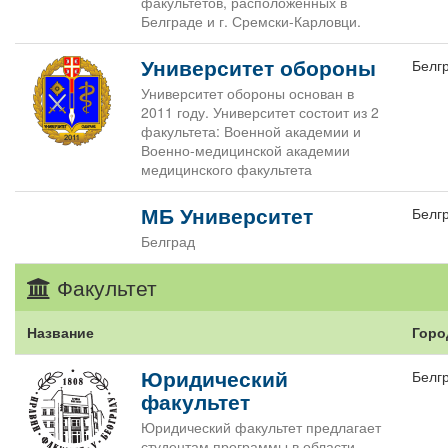
факультетов, расположенных в
Белграде и г. Сремски-Карловци.
Университет обороны
Белг
Университет обороны основан в
2011 году. Университет состоит из 2
факультета: Военной академии и
Военно-медицинской академии
медицинского факультета
МБ Университет
Белг
Белград
Факультет
Название
Горо
Юридический
Белг
факультет
Юридический факультет предлагает
студентам программы в области