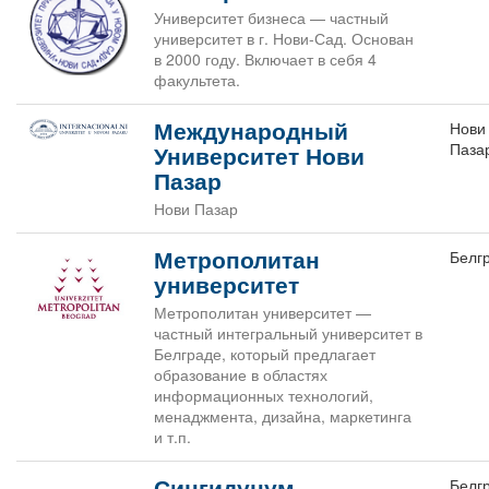
Университет бизнеса — частный
университет в г. Нови-Сад. Основан
в 2000 году. Включает в себя 4
факультета.
Международный
Нови
Паза
Университет Нови
Пазар
Нови Пазар
Метрополитан
Белг
университет
Метрополитан университет —
частный интегральный университет в
Белграде, который предлагает
образование в областях
информационных технологий,
менаджмента, дизайна, маркетинга
и т.п.
Сингидунум
Белг