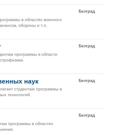
Белград
рограммы в областях военного
нансов, обороны и т.п.
т
Белград
дентам программы в области
строфизики.
венных наук
Белград
длагает студентам программы в
вых технологий.
Белград
там программы в областях
анения.