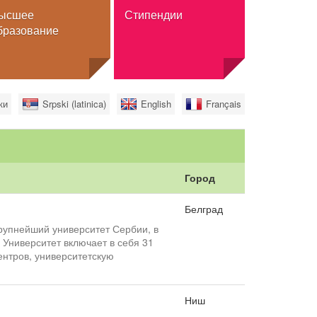
ысшее
Стипендии
бразование
Стипендии
ки
Srpski (latinica)
English
Français
Обмен
Полное высшее образование
а
Для граждан Сербии
льного
Город
Белград
рупнейший университет Сербии, в
 Университет включает в себя 31
ентров, университетскую
нное высшее
Ниш
 высшее