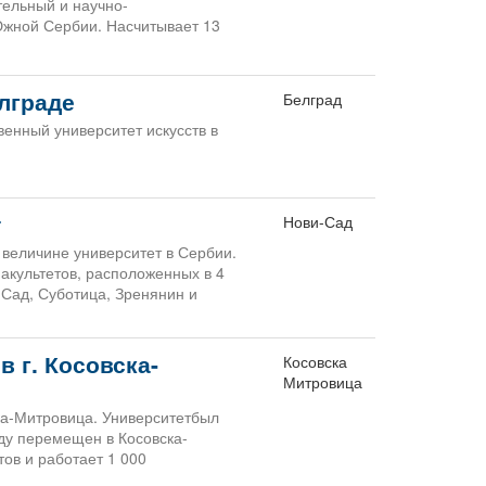
ельный и научно-
Южной Сербии. Насчитывает 13
лграде
Белград
венный университет искусств в
т
Нови-Сад
 величине университет в Сербии.
факультетов, расположенных в 4
-Сад, Суботица, Зренянин и
 г. Косовска-
Косовска
Митровица
ка-Митровица. Университетбыл
оду перемещен в Косовска-
тов и работает 1 000