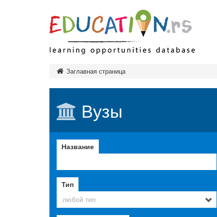
Дошк
Заглавная страница
Нача
Сред
Вузы
Тип
Высш
Тип
Тип
Название
зав
Обра
Тип
любой тип