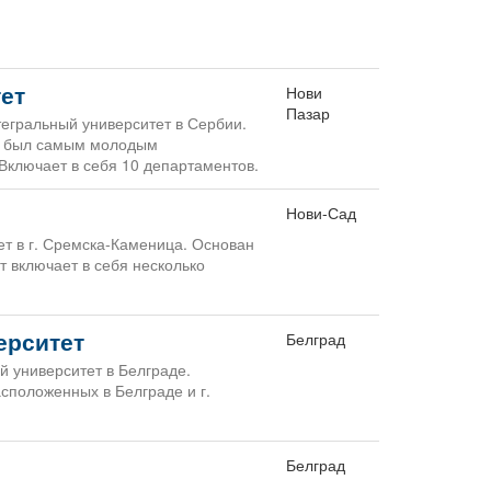
ет
Нови
Пазар
егральный университет в Сербии.
ия был самым молодым
Включает в себя 10 департаментов.
Нови-Сад
ет в г. Сремска-Каменица. Основан
т включает в себя несколько
ерситет
Белград
й университет в Белграде.
асположенных в Белграде и г.
Белград