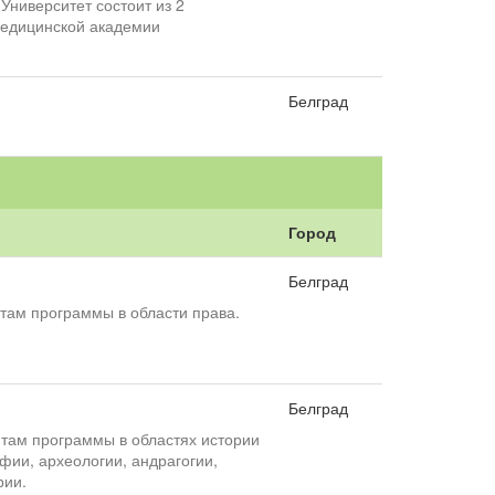
Университет состоит из 2
медицинской академии
Белград
Город
Белград
там программы в области права.
Белград
там программы в областях истории
офии, археологии, андрагогии,
рии.