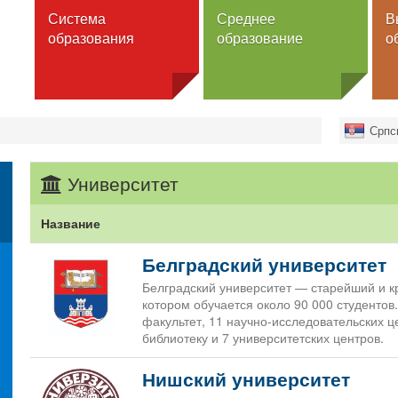
Система
Среднее
В
образования
образование
о
ольное образование
Школы
Вузы
Српс
льное образование
Программы
Университеты
Факультеты
нее образование
Гимназия
Университет
Высшая школ
Специальнaя школа
ы школ
Академии
Общежитие
ее образование
Название
профессиона
образования
ы высшего образования
Белградский университет
ы высших учебных
Программы
едений
Белградский университет — старейший и к
Бакалавриат
котором обучается около 90 000 студентов.
зование для взрослых
Магистратура
факультет, 11 научно-исследовательских ц
Докторат
библиотеку и 7 университетских центров.
Интегрирова
образование
Нишский университет
Специальное