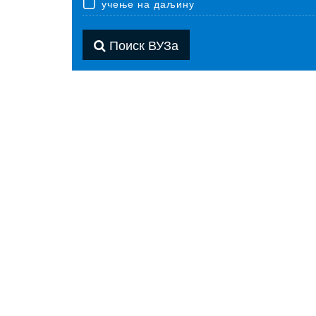
учење на даљину
Поиск ВУЗа