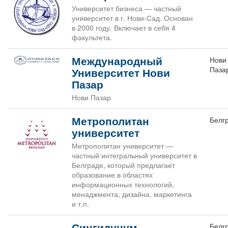
Университет бизнеса — частный
университет в г. Нови-Сад. Основан
в 2000 году. Включает в себя 4
факультета.
Международный
Нови
Паза
Университет Нови
Пазар
Нови Пазар
Метрополитан
Белг
университет
Метрополитан университет —
частный интегральный университет в
Белграде, который предлагает
образование в областях
информационных технологий,
менаджмента, дизайна, маркетинга
и т.п.
Сингидунум
Белг