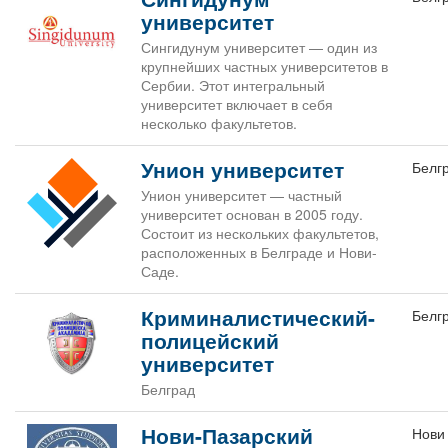
университет
Сингидунум университет — один из
крупнейших частных университетов в
Сербии. Этот интегральный
университет включает в себя
несколько факультетов.
Унион университет
Белг
Унион университет — частный
университет основан в 2005 году.
Состоит из нескольких факультетов,
расположенных в Белграде и Нови-
Саде.
Криминалистический-
Белг
полицейский
университет
Белград
Нови-Пазарский
Нови