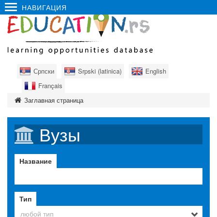
НАВИГАЦИЯ
Српски
Srpski (latinica)
English
Français
Заглавная страница
Вузы
Название
Тип
любой тип