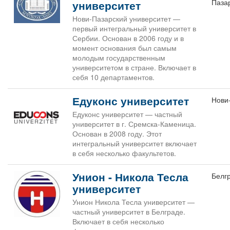
Паза
университет
Нови-Пазарский университет —
первый интегральный университет в
Сербии. Основан в 2006 году и в
момент основания был самым
молодым государственным
университетом в стране. Включает в
себя 10 департаментов.
Едуконс университет
Нови
Едуконс университет — частный
университет в г. Сремска-Каменица.
Основан в 2008 году. Этот
интегральный университет включает
в себя несколько факультетов.
Унион - Никола Тесла
Белг
университет
Унион Никола Тесла университет —
частный университет в Белграде.
Включает в себя несколько