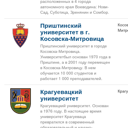
расположенных в 4 города
автономного края Воеводина: Нови-
Сад, Суботица, Зренянин и Сомбор.
Приштинский
Косо
Митр
университет в г.
Косовска-Митровица
Приштинский университет в городе
Косовска-Митровица.
Университетбыл основан 1970 года в
Приштине, а в 2001 году перемещен
в Косовска-Митровицу. В нем
обучается 10 000 студентов и
работает 1 000 преподавателей.
Крагуевацкий
Краг
университет
Крагуевацкий университет. Основан
в 1976 году. В настоящее время
университет Крагуеваца
превратился в современный
образовательный и научно-