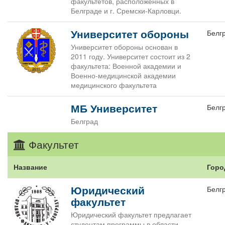
факультетов, расположенных в
Белграде и г. Сремски-Карловци.
Университет обороны
Белг
Университет обороны основан в
2011 году. Университет состоит из 2
факультета: Военной академии и
Военно-медицинской академии
медицинского факультета
МБ Университет
Белг
Белград
Факультет
Название
Горо
Юридический
Белг
факультет
Юридический факультет предлагает
студентам программы в области