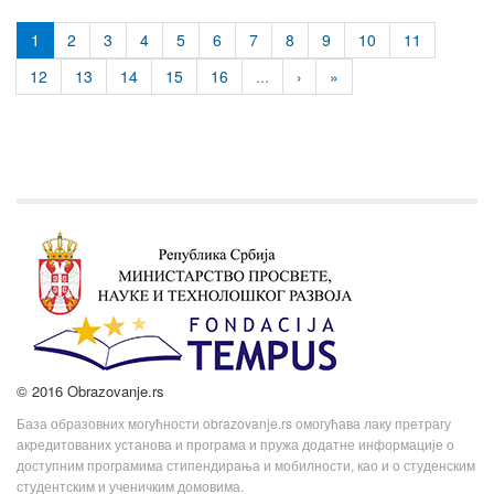
1
2
3
4
5
6
7
8
9
10
11
12
13
14
15
16
...
›
»
© 2016 Obrazovanje.rs
База образовних могућности obrazovanje.rs омогућава лаку претрагу
акредитованих установа и програма и пружа додатне информације о
доступним програмима стипендирања и мобилности, као и о студенским
студентским и ученичким домовима.