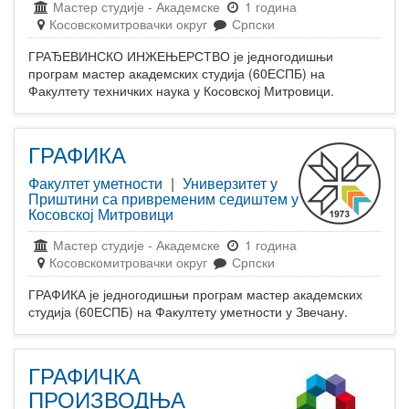
Мастер студије
-
Академске
1 година
Косовскомитровачки округ
Српски
ГРАЂЕВИНСКО ИНЖЕЊЕРСТВО је једногодишњи
програм мастер академских студија (60ЕСПБ) на
Факултету техничких наука у Косовској Митровици.
ГРАФИКА
Факултет уметности
|
Универзитет у
Приштини са привременим седиштем у
Косовској Митровици
Мастер студије
-
Академске
1 година
Косовскомитровачки округ
Српски
ГРАФИКА је једногодишњи програм мастер академских
студија (60ЕСПБ) на Факултету уметности у Звечану.
ГРАФИЧКА
ПРОИЗВОДЊА