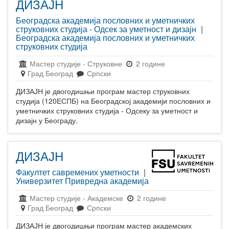
ДИЗАЈН
Београдска академија пословних и уметничких
струковних студија - Одсек за уметност и дизајн
|
Београдска академија пословних и уметничких
струковних студија
Мастер студије
-
Струковне
2 године
Град Београд
Српски
ДИЗАЈН је двогодишњи програм мастер струковних
студија (120ЕСПБ) на Београдској академији пословних и
уметничких струковних студија - Одсеку за уметност и
дизајн у Београду.
ДИЗАЈН
Факултет савремених уметности
|
Универзитет Привредна академија
Мастер студије
-
Академске
2 године
Град Београд
Српски
ДИЗАЈН је двогодишњи програм мастер академских