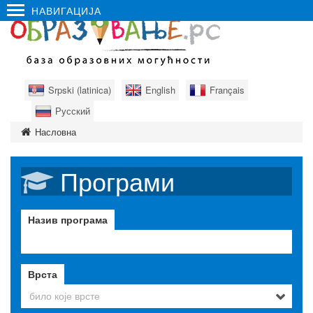
НАВИГАЦИЈА
Srpski (latinica)
English
Français
Русский
Насловна
Програми
Назив програма
Врста
било које врсте