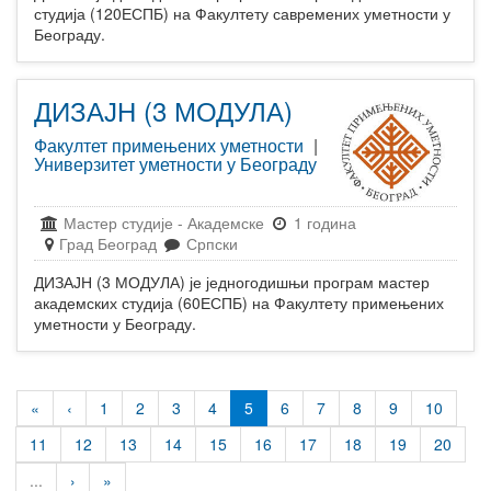
студија (120ЕСПБ) на Факултету савремених уметности у
Београду.
ДИЗАЈН (3 МОДУЛА)
Факултет примењених уметности
|
Универзитет уметности у Београду
Мастер студије
-
Академске
1 година
Град Београд
Српски
ДИЗАЈН (3 МОДУЛА) је једногодишњи програм мастер
академских студија (60ЕСПБ) на Факултету примењених
уметности у Београду.
«
‹
1
2
3
4
5
6
7
8
9
10
11
12
13
14
15
16
17
18
19
20
...
›
»