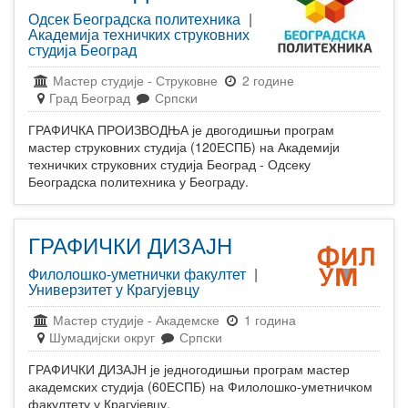
Одсек Београдска политехника
|
Академија техничких струковних
студија Београд
Мастер студије
-
Струковне
2 године
Град Београд
Српски
ГРАФИЧКА ПРОИЗВОДЊА је двогодишњи програм
мастер струковних студија (120ЕСПБ) на Академији
техничких струковних студија Београд - Одсеку
Београдска политехника у Београду.
ГРАФИЧКИ ДИЗАЈН
Филолошко-уметнички факултет
|
Универзитет у Крагујевцу
Мастер студије
-
Академске
1 година
Шумадијски округ
Српски
ГРАФИЧКИ ДИЗАЈН је једногодишњи програм мастер
академских студија (60ЕСПБ) на Филолошко-уметничком
факултету у Крагујевцу.