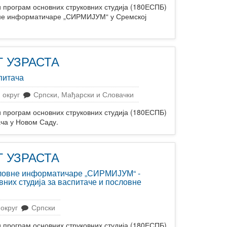
ограм основних струковних студија (180ЕСПБ)
овне информатичаре „СИРМИЈУМ“ у Сремској
 УЗРАСТА
питача
 округ
Српски, Мађарски и Словачки
ограм основних струковних студија (180ЕСПБ)
ача у Новом Саду.
 УЗРАСТА
ословне информатичаре „СИРМИЈУМ“ -
вних студија за васпитаче и пословне
округ
Српски
ограм основних струковних студија (180ЕСПБ)