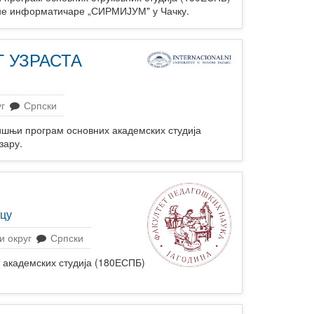
овне информатичаре „СИРМИЈУМ" у Чачку.
 УЗРАСТА
г
Српски
и програм основних академских студија
зару.
вцу
и округ
Српски
академских студија (180ЕСПБ)