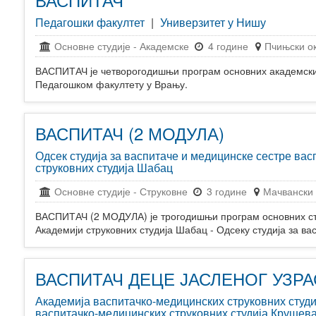
Педагошки факултет
|
Универзитет у Нишу
Основне студије
-
Академске
4 године
Пчињски о
ВАСПИТАЧ је четворогодишњи програм основних академски
Педагошком факултету у Врању.
ВАСПИТАЧ (2 МОДУЛА)
Одсек студија за васпитаче и медицинске сестре вас
струковних студија Шабац
Основне студије
-
Струковне
3 године
Мачвански 
ВАСПИТАЧ (2 МОДУЛА) је трогодишњи програм основних ст
Академији струковних студија Шабац - Одсеку студија за в
ВАСПИТАЧ ДЕЦЕ ЈАСЛЕНОГ УЗРА
Академија васпитачко-медицинских струковних студ
васпитачко-медицинских струковних студија Крушев