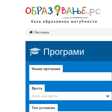
Насловна
Предшколско
Основно обр
Програми
Завршни исп
Средње обра
Врсте средњ
Назив програма
Високо обра
Врсте студија
Врсте високо
установа
Врста
Образовање и
било које врсте
одраслих
Министарство
Тип установе