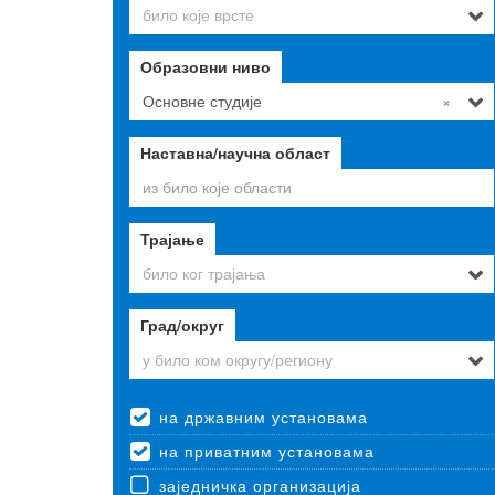
тела
било које врсте
Неформално 
младих
Образовни ниво
Основне студије
×
Наставна/научна област
Трајање
било ког трајања
Град/округ
у било ком округу/региону
на државним установама
на приватним установама
заједничка организација