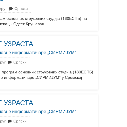
круг
Српски
 основних струковних студија (180ЕСПБ) на
шевац - Одсек Крушевац
 УЗРАСТА
пословне информатичаре „СИРМИЈУМ“
руг
Српски
ограм основних струковних студија (180ЕСПБ)
овне информатичаре „СИРМИЈУМ“ у Сремској
 УЗРАСТА
пословне информатичаре „СИРМИЈУМ“
руг
Српски