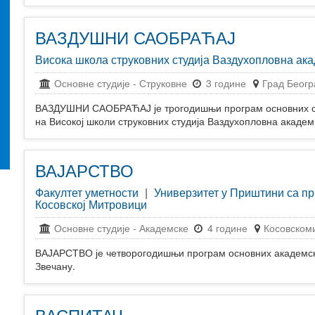
ВАЗДУШНИ САОБРАЋАЈ
Висока школа струковних студија Ваздухопловна ак
Основне студије
-
Струковне
3 године
Град Беогр
ВАЗДУШНИ САОБРАЋАЈ је трогодишњи програм основних ст
на Високој школи струковних студија Ваздухопловна академ
ВАЈАРСТВО
Факултет уметности
|
Универзитет у Приштини са п
Косовској Митровици
Основне студије
-
Академске
4 године
Косовскоми
ВАЈАРСТВО је четворогодишњи програм основних академски
Звечану.
ВАСПИТАЧ