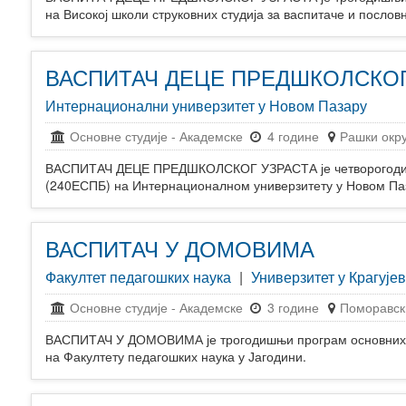
на Високој школи струковних студија за васпитаче и посл
ВАСПИТАЧ ДЕЦЕ ПРЕДШКОЛСКОГ
Интернационални универзитет у Новом Пазару
Основне студије
-
Академске
4 године
Рашки окру
ВАСПИТАЧ ДЕЦЕ ПРЕДШКОЛСКОГ УЗРАСТА је четворогодишњ
(240ЕСПБ) на Интернационалном универзитету у Новом Па
ВАСПИТАЧ У ДОМОВИМА
Факултет педагошких наука
|
Универзитет у Крагује
Основне студије
-
Академске
3 године
Поморавск
ВАСПИТАЧ У ДОМОВИМА је трогодишњи програм основних 
на Факултету педагошких наука у Јагодини.