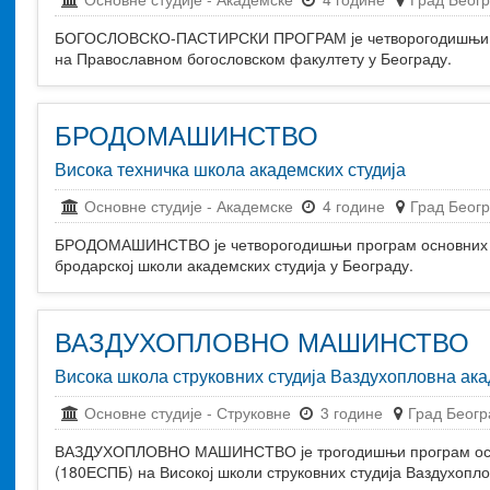
Студентски домови
образовање
БОГОСЛОВСКО-ПАСТИРСКИ ПРОГРАМ је четворогодишњи пр
на Православном богословском факултету у Београду.
БРОДОМАШИНСТВО
Висока техничка школа академских студија
Основне студије
-
Академске
4 године
Град Беог
БРОДОМАШИНСТВО је четворогодишњи програм основних ак
бродарској школи академских студија у Београду.
ВАЗДУХОПЛОВНО МАШИНСТВО
Висока школа струковних студија Ваздухопловна ак
Основне студије
-
Струковне
3 године
Град Беогр
ВАЗДУХОПЛОВНО МАШИНСТВО је трогодишњи програм осно
(180ЕСПБ) на Високој школи струковних студија Ваздухопло