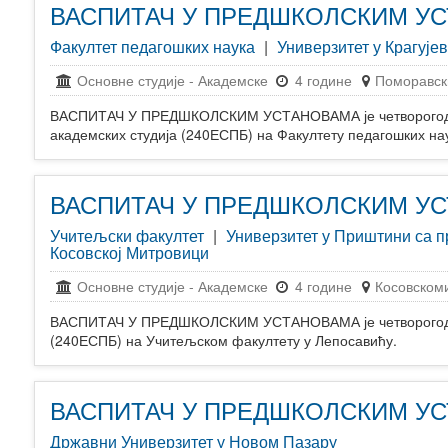
ВАСПИТАЧ У ПРЕДШКОЛСКИМ У
Факултет педагошких наука
|
Универзитет у Крагује
Основне студије
-
Академске
4 године
Поморавск
ВАСПИТАЧ У ПРЕДШКОЛСКИМ УСТАНОВАМА је четворогод
академских студија (240ЕСПБ) на Факултету педагошких нау
ВАСПИТАЧ У ПРЕДШКОЛСКИМ У
Учитељски факултет
|
Универзитет у Приштини са 
Косовској Митровици
Основне студије
-
Академске
4 године
Косовскоми
ВАСПИТАЧ У ПРЕДШКОЛСКИМ УСТАНОВАМА је четворогодиш
(240ЕСПБ) на Учитељском факултету у Лепосавићу.
ВАСПИТАЧ У ПРЕДШКОЛСКИМ У
Државни Универзитет у Новом Пазару