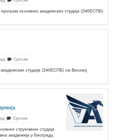
окриљем Националног тима у
2022. години
ограм основних академских студија (240ЕСПБ)
Конференција
„Микрокреденцијали и зелена
транзиција“
Српско-јерменски вебинар о
пројектима изградње
капацитета у области
стручног образовања и обука
Семинари одржани под
рад
Српски
окриљем Националног тима у
2023. години
адемских студија (240ЕСПБ) на Високој
Семинари одржани под
окриљем Националног тима у
2024. години
Вебинaр: „Улога ментора и
особа у пратњи у пројектима
мобилности“
адемија
Конференција
„Предузетништво и програм
ад
Српски
Еразмус+“
Конференција
вних струковних студија
„Microcredentials: What, Why,
вна академија у Београду.
Who and How?“