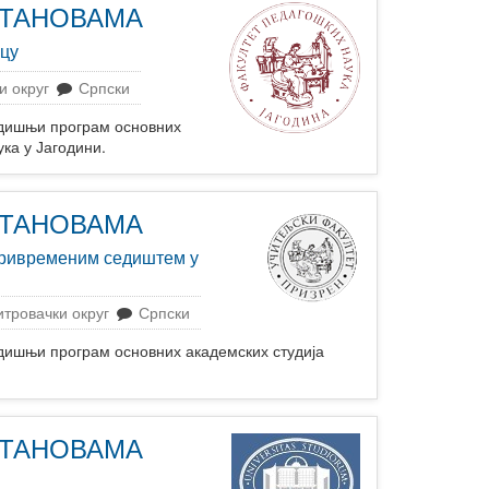
СТАНОВАМА
вцу
и округ
Српски
ишњи програм основних
ка у Јагодини.
СТАНОВАМА
привременим седиштем у
тровачки округ
Српски
њи програм основних академских студија
СТАНОВАМА