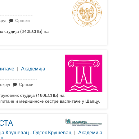
круг
Српски
х студија (240ЕСПБ) на
питаче
|
Академија
округ
Српски
руковних студија (180ЕСПБ) на
аспитаче и медицинске сестре васпитаче у Шапцу.
СТА
ија Крушевац - Одсек Крушевац
|
Академија
ац