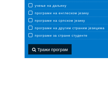
учење на даљину
програми на енглеском језику
програми на српском језику
програми на другим страним језицима
програми за стране студенте
Тражи програм