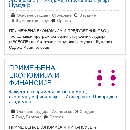
Аранђеловац
|
Академија струковних студија
Шумадија
Основне студије
-
Струковне
3 године
Шумадијски округ
Српски
ПРИМЕЊЕНА ЕКОНОМИЈА И ПРЕДУЗЕТНИШТВО је
трогодишњи програм основних струковних студија
(180ЕСПБ) на Академији струковних студија Шумадија -
Одсеку Аранђеловац.
ПРИМЕЊЕНА
ЕКОНОМИЈА И
ФИНАНСИЈЕ
Факултет за примењени менаџмент,
економију и финансије
|
Универзитет Привредна
академија
Основне студије
-
Академске
3 године
Град Београд
Српски
ПРИМЕЊЕНА ЕКОНОМИЈА И ФИНАНСИЈЕ је