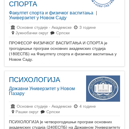
СПОРТА
Факултет спорта и физичког васпитања
|
Универзитет у Новом Саду
Основне студије
-
Академске
3 године
Јужнобачки округ
Српски
ПРОФЕСОР ФИЗИЧКОГ ВАСПИТАЊА И СПОРТА је
трогодишњи програм основних академских студија
(180ЕСПБ) на Факултету спорта и физичког васпитања у
Новом Саду.
ПСИХОЛОГИЈА
Државни Универзитет у Новом
Пазару
Основне студије
-
Академске
4 године
Рашки округ
Српски
ПСИХОЛОГИЈА jе четворогодишњи програм основних
академских студија (240ЕСПБ) на Државном Универзитету