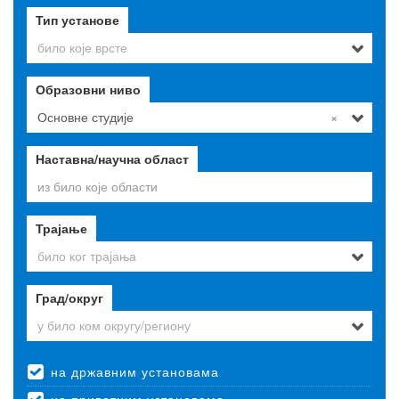
Тип установе
било које врсте
Образовни ниво
Основне студије
×
Наставна/научна област
Трајање
било ког трајања
Град/округ
у било ком округу/региону
на државним установама