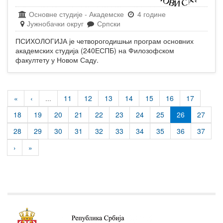
Основне студије
-
Академске
4 године
Јужнобачки округ
Српски
ПСИХОЛОГИЈА је четворогодишњи програм основних
академских студија (240ЕСПБ) на Филозофском
факултету у Новом Саду.
«
‹
...
11
12
13
14
15
16
17
18
19
20
21
22
23
24
25
26
27
28
29
30
31
32
33
34
35
36
37
›
»