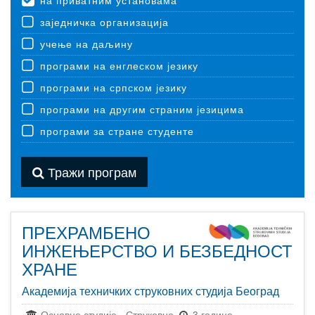
на приватним установама
заједничка организација
учење на даљину
програми на енглеском језику
програми на српском језику
програми на другим страним језицима
програми за стране студенте
Тражи програм
ПРЕХРАМБЕНО
ИНЖЕЊЕРСТВО И БЕЗБЕДНОСТ
ХРАНЕ
Академија техничких струковних студија Београд
Основне студије
-
Струковне
3 године