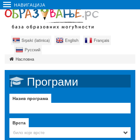
НАВИГАЦИЈА
Srpski (latinica)
English
Français
Русский
Насловна
Програми
Назив програма
Врста
било које врсте