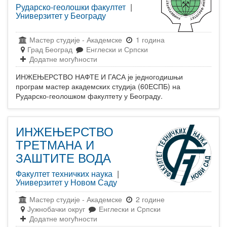
Рударско-геолошки факултет
|
Универзитет у Београду
Мастер студије
-
Академске
1 година
Град Београд
Енглески и Српски
Додатне могућности
ИНЖЕЊЕРСТВО НАФТЕ И ГАСА је једногодишњи
програм мастер академских студија (60ЕСПБ) на
Рударско-геолошком факултету у Београду.
ИНЖЕЊЕРСТВО
ТРЕТМАНА И
ЗАШТИТЕ ВОДА
Факултет техничких наука
|
Универзитет у Новом Саду
Мастер студије
-
Академске
2 године
Јужнобачки округ
Енглески и Српски
Додатне могућности