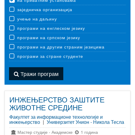
на приватним установама
заједничка организација
учење на даљину
програми на енглеском језику
програми на српском језику
програми на другим страним језицима
програми за стране студенте
Тражи програм
ИНЖЕЊЕРСТВО ЗАШТИТЕ
ЖИВОТНЕ СРЕДИНЕ
Факултет за информационе технологије и
инжењерство
|
Универзитет Унион - Никола Тесла
Мастер студије
-
Академске
1 година