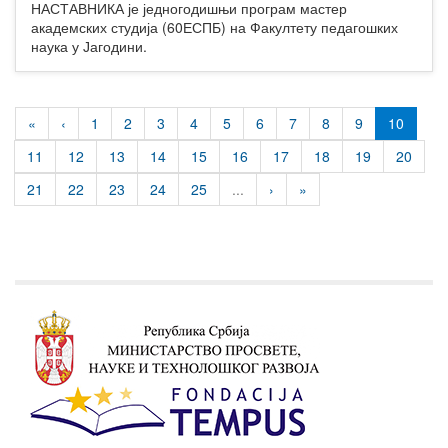
НАСТАВНИКА је једногодишњи програм мастер
академских студија (60ЕСПБ) на Факултету педагошких
наука у Јагодини.
«
‹
1
2
3
4
5
6
7
8
9
10
11
12
13
14
15
16
17
18
19
20
21
22
23
24
25
...
›
»