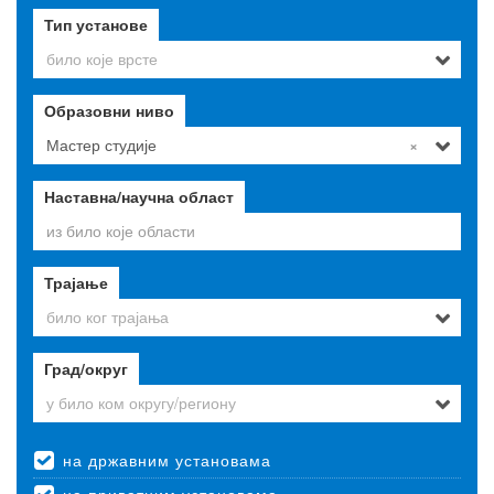
Тип установе
било које врсте
Образовни ниво
Мастер студије
×
Наставна/научна област
Трајање
било ког трајања
Град/округ
у било ком округу/региону
на државним установама