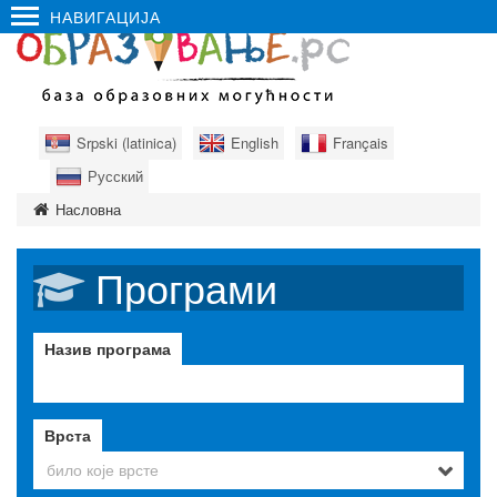
НАВИГАЦИЈА
Srpski (latinica)
English
Français
Русский
Насловна
Програми
Назив програма
Врста
било које врсте