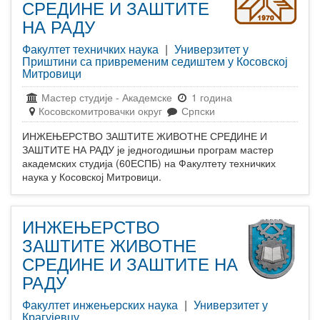
СРЕДИНЕ И ЗАШТИТЕ
НА РАДУ
Факултет техничких наука
|
Универзитет у
Приштини са привременим седиштем у Косовској
Митровици
Мастер студије
-
Академске
1 година
Косовскомитровачки округ
Српски
ИНЖЕЊЕРСТВО ЗАШТИТЕ ЖИВОТНЕ СРЕДИНЕ И
ЗАШТИТЕ НА РАДУ је једногодишњи програм мастер
академских студија (60ЕСПБ) на Факултету техничких
наука у Косовској Митровици.
ИНЖЕЊЕРСТВО
ЗАШТИТЕ ЖИВОТНЕ
СРЕДИНЕ И ЗАШТИТЕ НА
РАДУ
Факултет инжењерских наука
|
Универзитет у
Крагујевцу