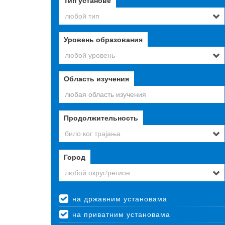
Тип установе
любой тип
Уровень образования
любой уровень
Область изучения
Продолжительность
било ког трајања
Город
любой округ/регион
на државним установама
на приватним установама