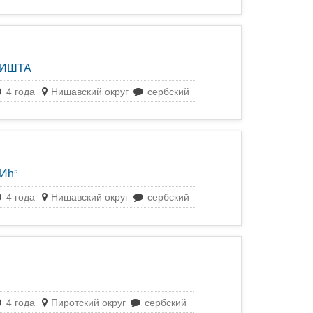
ДИШТА
4 года
Нишавский округ
сербский
Ић”
4 года
Нишавский округ
сербский
4 года
Пиротский округ
сербский