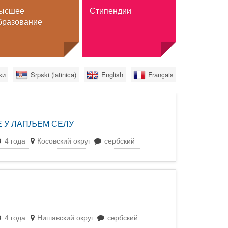
ысшее
Стипендии
бразование
Стипендии
ки
Srpski (latinica)
English
Français
Обмен
Полное высшее образование
а
Для граждан Сербии
 У ЛАПЉЕМ СЕЛУ
льного
4 года
Косовский округ
сербский
нное высшее
4 года
Нишавский округ
сербский
 высшее