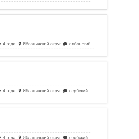
4 года
Ябланичский округ
албанский
4 года
Ябланичский округ
сербский
4 года
Ябланичский округ
сербский