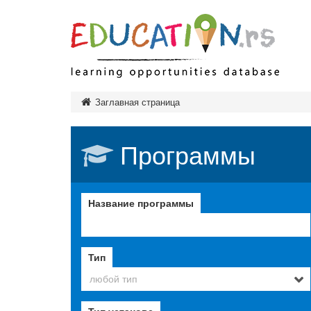
Дошк
Заглавная страница
Нача
Сред
Программы
Тип
Высш
Тип
Название программы
Тип
зав
Обра
Тип
любой тип