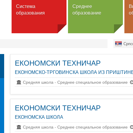
Система
Среднее
В
образования
образование
о
ольное образование
Школы
Вузы
Српс
льное образование
Программы
Университеты
Факультеты
нее образование
Гимназия
ЕКОНОМСКИ ТЕХНИЧАР
Высшая школ
Специальнaя школа
ы школ
Академии
ЕКОНОМСКО-ТРГОВИНСКА ШКОЛА ИЗ ПРИШТИНЕ
Общежитие
ее образование
профессиона
образования
ы высшего образования
Средняя школа
-
Среднее специальное образование
ы высших учебных
Программы
едений
Бакалавриат
зование для взрослых
Магистратура
ЕКОНОМСКИ ТЕХНИЧАР
Докторат
ЕКОНОМСКА ШКОЛА
Интегрирова
образование
Средняя школа
-
Среднее специальное образование
Специальное