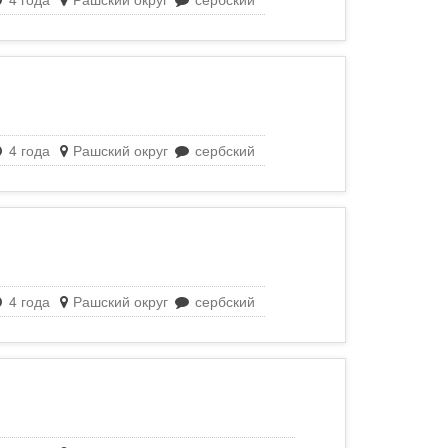
4 года
Рашский округ
сербский
4 года
Рашский округ
сербский