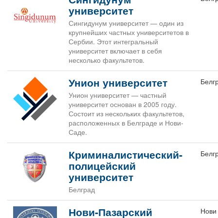
университет
Сингидунум университет — один из
крупнейших частных университетов в
Сербии. Этот интегральный
университет включает в себя
несколько факультетов.
Унион университет
Белг
Унион университет — частный
университет основан в 2005 году.
Состоит из нескольких факультетов,
расположенных в Белграде и Нови-
Саде.
Криминалистический-
Белг
полицейский
университет
Белград
Нови-Пазарский
Нови