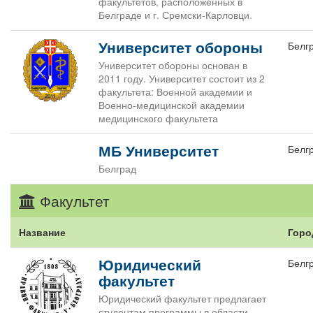
факультетов, расположенных в
Белграде и г. Сремски-Карловци.
Университет обороны
Белг
Университет обороны основан в
2011 году. Университет состоит из 2
факультета: Военной академии и
Военно-медицинской академии
медицинского факультета
МБ Университет
Белг
Белград
Факультет
Название
Горо
Юридический
Белг
факультет
Юридический факультет предлагает
студентам программы в области