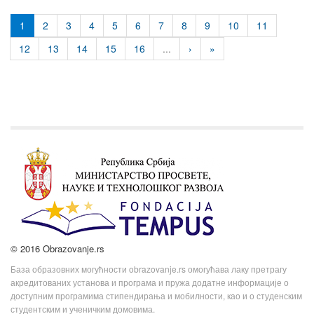
1
2
3
4
5
6
7
8
9
10
11
12
13
14
15
16
...
›
»
© 2016 Obrazovanje.rs
База образовних могућности obrazovanje.rs омогућава лаку претрагу
акредитованих установа и програма и пружа додатне информације о
доступним програмима стипендирања и мобилности, као и о студенским
студентским и ученичким домовима.