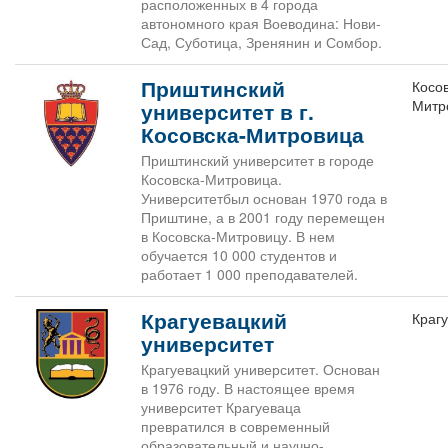
расположенных в 4 города
автономного края Воеводина: Нови-
Сад, Суботица, Зренянин и Сомбор.
Приштинский
Косо
Митр
университет в г.
Косовска-Митровица
Приштинский университет в городе
Косовска-Митровица.
Университетбыл основан 1970 года в
Приштине, а в 2001 году перемещен
в Косовска-Митровицу. В нем
обучается 10 000 студентов и
работает 1 000 преподавателей.
Крагуевацкий
Краг
университет
Крагуевацкий университет. Основан
в 1976 году. В настоящее время
университет Крагуеваца
превратился в современный
образовательный и научно-