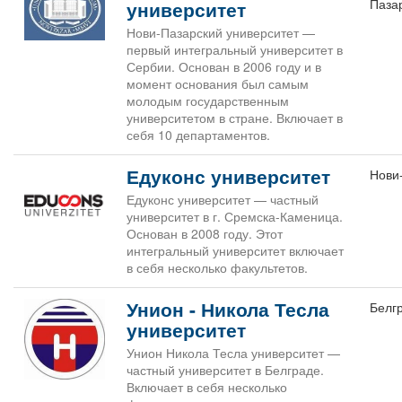
Паза
университет
Нови-Пазарский университет —
первый интегральный университет в
Сербии. Основан в 2006 году и в
момент основания был самым
молодым государственным
университетом в стране. Включает в
себя 10 департаментов.
Едуконс университет
Нови
Едуконс университет — частный
университет в г. Сремска-Каменица.
Основан в 2008 году. Этот
интегральный университет включает
в себя несколько факультетов.
Унион - Никола Тесла
Белг
университет
Унион Никола Тесла университет —
частный университет в Белграде.
Включает в себя несколько