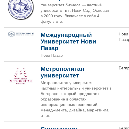
Университет бизнеса — частный
университет в г. Нови-Сад. Основан
в 2000 году. Включает в себя 4
факультета.
Международный
Нови
Паза
Университет Нови
Пазар
Нови Пазар
Метрополитан
Белг
университет
Метрополитан университет —
частный интегральный университет в
Белграде, который предлагает
образование в областях
информационных технологий,
менаджмента, дизайна, маркетинга
и т.п.
Сингидунум
Белг