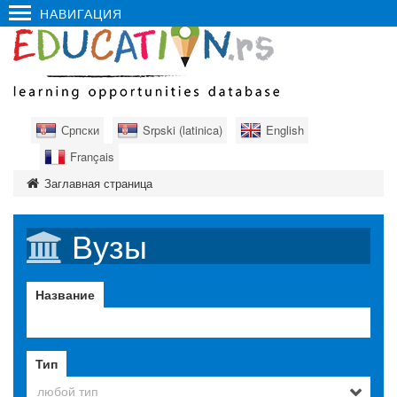
НАВИГАЦИЯ
Српски
Srpski (latinica)
English
Français
Заглавная страница
Вузы
Название
Тип
любой тип